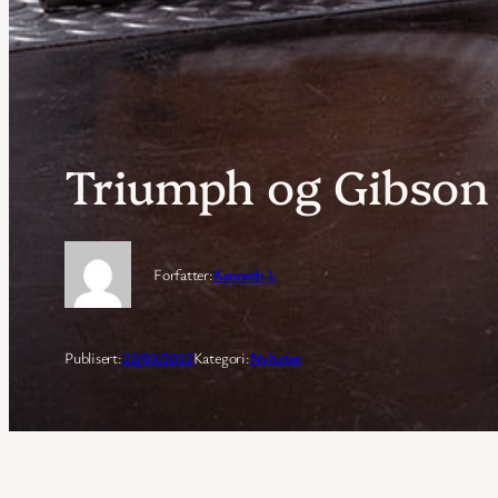
Triumph og Gibson
Forfatter:
Kenneth J.
Publisert:
22/03/2022
Kategori:
Nyheter