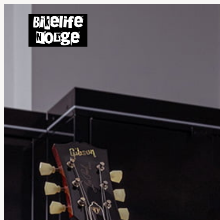
Hopp
til
innhold