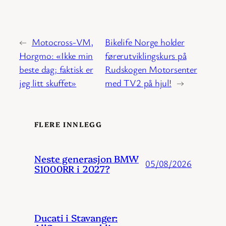
←
Motocross-VM,
Bikelife Norge holder
Horgmo: «Ikke min
førerutviklingskurs på
beste dag; faktisk er
Rudskogen Motorsenter
jeg litt skuffet»
med TV2 på hjul!
→
FLERE INNLEGG
Neste generasjon BMW
05/08/2026
S1000RR i 2027?
Ducati i Stavanger: