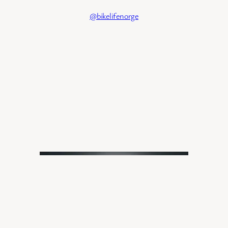
@bikelifenorge