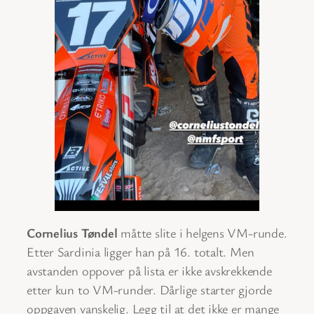
Cornelius Tøndel
måtte slite i helgens VM-runde.
Etter Sardinia ligger han på 16. totalt. Men
avstanden oppover på lista er ikke avskrekkende
etter kun to VM-runder. Dårlige starter gjorde
oppgaven vanskelig. Legg til at det ikke er mange