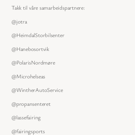
Takk
til våre samarbeidspartnere:
@jotra
@HeimdalStorbilsenter
@Hanebosortvik
@PolarisNordmøre
@Microhelseas
@WintherAutoService
@propansenteret
@lassefairing
@fairingsports