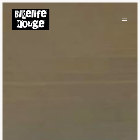
Hopp
til
innhold