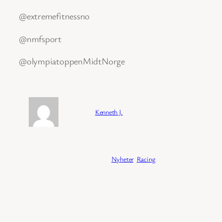
@extremefitnessno
@nmfsport
@olympiatoppenMidtNorge
Forfatter:
Kenneth J.
Publisert:
04/02/2026
Kategori:
Nyheter
, 
Racing