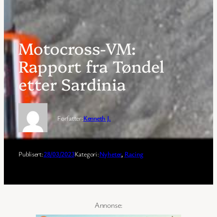
Motocross-VM:
Rapport fra Tøndel
etter Sardinia
Forfatter:
Kenneth J.
Publisert:
28/03/2023
Kategori:
Nyheter
, 
Racing