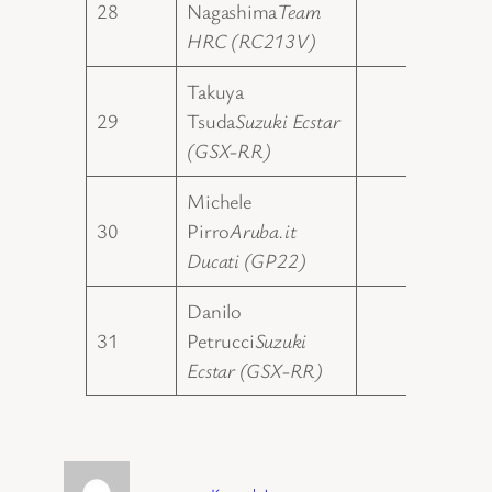
28
Nagashima
Team
0.00
HRC (RC213V)
Takuya
29
Tsuda
Suzuki Ecstar
0.00
(GSX-RR)
Michele
30
Pirro
Aruba.it
0.00
Ducati (GP22)
Danilo
31
Petrucci
Suzuki
Ecstar (GSX-RR)