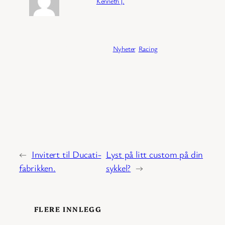
Forfatter:
Kenneth J.
Publisert:
04/02/2026
Kategori:
Nyheter
, 
Racing
←
Invitert til Ducati-
Lyst på litt custom på din
fabrikken.
sykkel?
→
FLERE INNLEGG