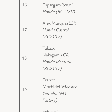
16
Espargaro
Repsol
56.00
Honda (RC213V)
Alex Marquez
LCR
17
Honda Castrol
50.00
(RC213V)
Takaaki
Nakagami
LCR
18
48.00
Honda Idemitsu
(RC213V)
Franco
Morbidelli
Monster
19
42.00
Yamaha (M1
Factory)
Fabio di