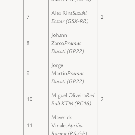
Alex Rins
Suzuki
7
2
173.00
Ecstar (GSX-RR)
Johann
8
Zarco
Pramac
166.00
Ducati (GP22)
Jorge
9
Martin
Pramac
152.00
Ducati (GP22)
Miguel Oliveira
Red
10
2
149.00
Bull KTM (RC16)
Maverick
11
Vinales
Aprilia
122.00
Racing (RS-GP)