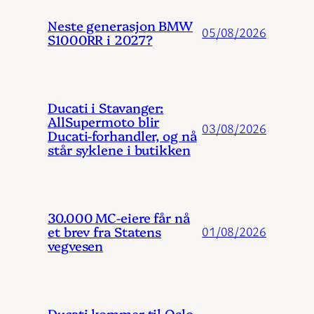
Neste generasjon BMW
05/08/2026
S1000RR i 2027?
Ducati i Stavanger:
AllSupermoto blir
03/08/2026
Ducati-forhandler, og nå
står syklene i butikken
30.000 MC-eiere får nå
et brev fra Statens
01/08/2026
vegvesen
Ducati kommer til Oslo