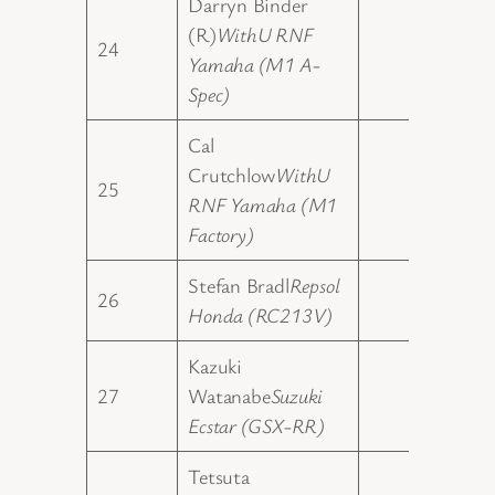
Darryn Binder
(R)
WithU RNF
24
12.00
Yamaha (M1 A-
Spec)
Cal
Crutchlow
WithU
25
10.00
RNF Yamaha (M1
Factory)
Stefan Bradl
Repsol
26
2.00
Honda (RC213V)
Kazuki
27
Watanabe
Suzuki
0.00
Ecstar (GSX-RR)
Tetsuta