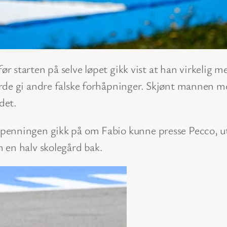
ør starten på selve løpet gikk vist at han virkelig m
urde gi andre falske forhåpninger. Skjønt mannen m
det.
penningen gikk på om Fabio kunne presse Pecco, ut
 en halv skolegård bak.