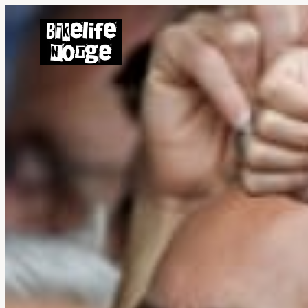
Hopp
til
innhold