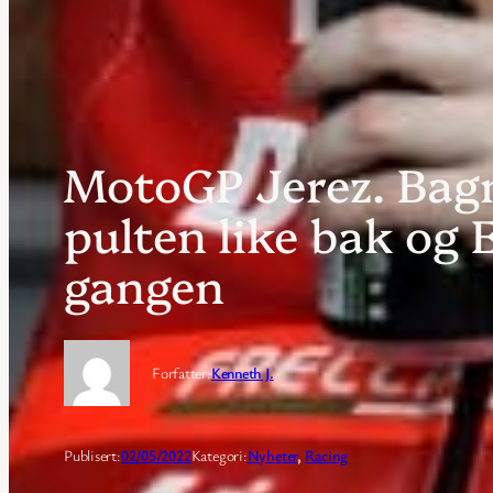
MotoGP Jerez. Bagna
pulten like bak og 
gangen
Forfatter:
Kenneth J.
Publisert:
02/05/2022
Kategori:
Nyheter
, 
Racing