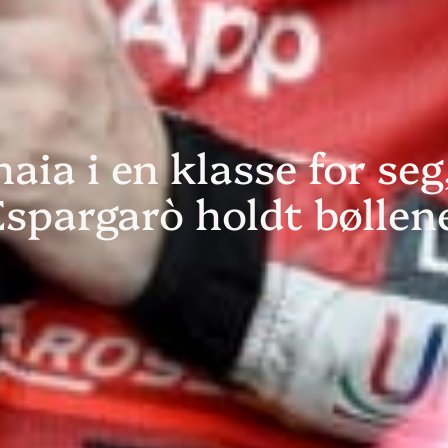
ia i en klasse for seg
Espargarò holdt bøllen