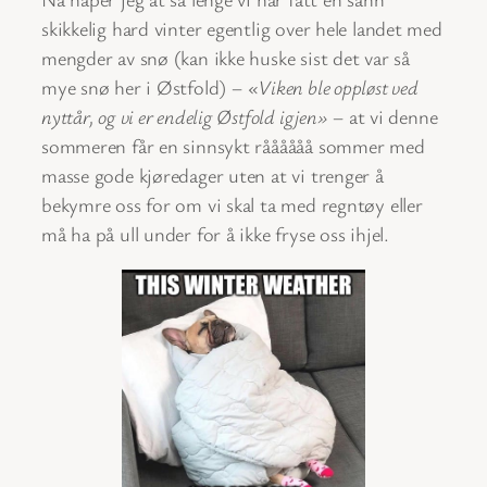
skikkelig hard vinter egentlig over hele landet med
mengder av snø (kan ikke huske sist det var så
mye snø her i Østfold) –
«Viken ble oppløst ved
nyttår, og vi er endelig Østfold igjen»
– at vi denne
sommeren får en sinnsykt råååååå sommer med
masse gode kjøredager uten at vi trenger å
bekymre oss for om vi skal ta med regntøy eller
må ha på ull under for å ikke fryse oss ihjel.