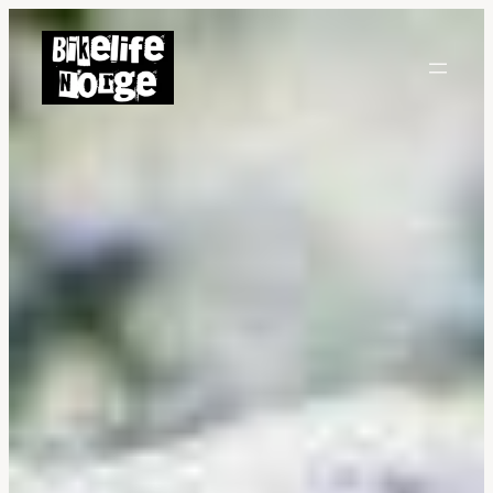
Hopp
til
innhold