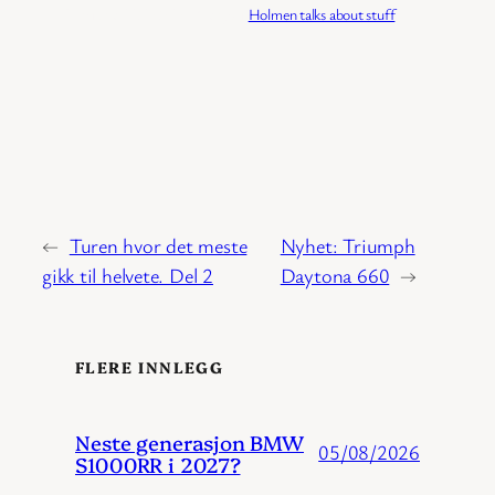
Publisert:
04/02/2026
Kategori:
Holmen talks about stuff
←
Turen hvor det meste
Nyhet: Triumph
gikk til helvete. Del 2
Daytona 660
→
FLERE INNLEGG
Neste generasjon BMW
05/08/2026
S1000RR i 2027?