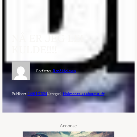
NÅ ER JEG LEI
KULDE!!!!
Forfatter:
René Holmen
Publisert:
14/01/2024
Kategori:
Holmen talks about stuff