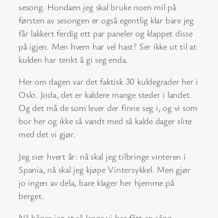
sesong. Hondaen jeg skal bruke noen mil på
førsten av sesongen er også egentlig klar bare jeg
får lakkert ferdig ett par paneler og klappet disse
på igjen. Men hvem har vel hast? Ser ikke ut til at
kulden har tenkt å gi seg enda.
Her om dagen var det faktisk 30 kuldegrader her i
Oslo. Joda, det er kaldere mange steder i landet.
Og det må de som lever der finne seg i, og vi som
bor her og ikke så vandt med så kalde dager slite
med det vi gjør.
Jeg sier hvert år: nå skal jeg tilbringe vinteren i
Spania, nå skal jeg kjøpe Vintersykkel. Men gjør
jo ingen av dela, bare klager her hjemme på
berget.
Nå håper jeg at så lenge vi har fått en sånn