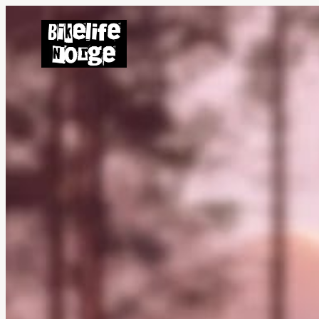
Hopp
til
innhold