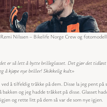
Remi Nilssen – Bikelife Norge Crew og fotomodell
et er så lett å bytte brilleglasset. Det gjør det tidløst 
eg å kjøpe nye briller! Skikkelig kul
t»
te ved å tilfeldig tråkke på dem. Disse la jeg pent på s
 på bakken og jeg hadde tråkket på disse. Glasset h
gjen og rette litt på dem så var de som nye igjen.