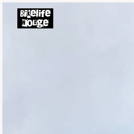
Hopp
til
innhold