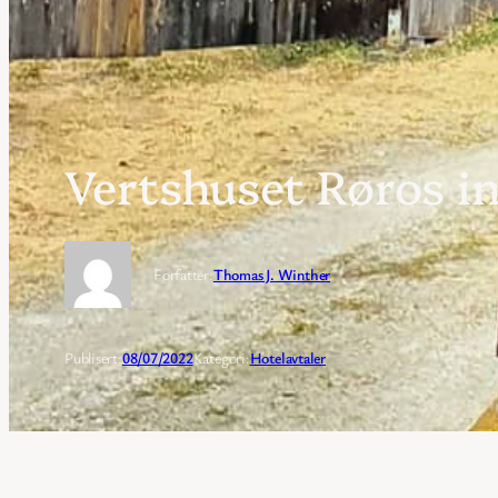
Vertshuset Røros in
Forfatter:
Thomas J. Winther
Publisert:
08/07/2022
Kategori:
Hotelavtaler