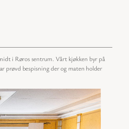
r midt i Røros sentrum. Vårt kjøkken byr på
har prøvd bespisning der og maten holder