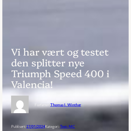
Vi har vært og testet
den splitter nye
Triumph Speed 400 i
Valencia!
Forfatter:
Thomas J. Winther
Publisert:
27/01/2024
Kategori:
Test: MC