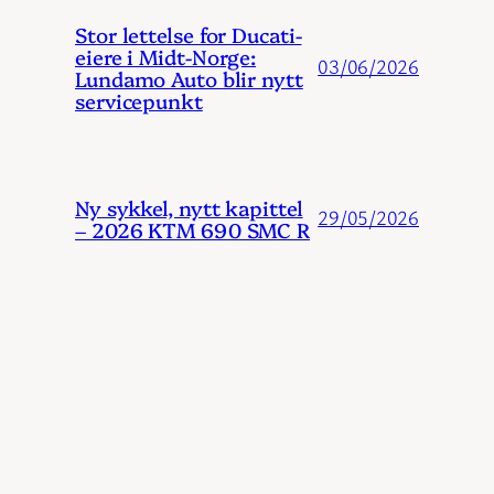
Stor lettelse for Ducati-
eiere i Midt-Norge:
03/06/2026
Lundamo Auto blir nytt
servicepunkt
Ny sykkel, nytt kapittel
29/05/2026
– 2026 KTM 690 SMC R
Test av BMW R 1300 GS:
0 til 1000 km på et
12/05/2026
blunk
KTMs indiske mirakel: