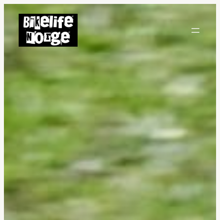
Hopp
til
innhold