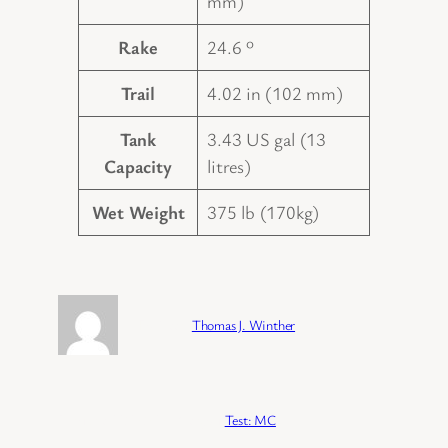
mm)
Rake
24.6 º
Trail
4.02 in (102 mm)
Tank
3.43 US gal (13
Capacity
litres)
Wet Weight
375 lb (170kg)
Forfatter:
Thomas J. Winther
Publisert:
04/02/2026
Kategori:
Test: MC