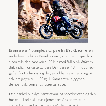
Bremsene er 4-stemplede calipere fra BYBRE som er en
underleverandør av Brembo som gjør jobben meget bra
siden sykkelen bare veier 170 kilo med full tank. 300mm
disk radialmonterte calipere Dempere er 43mm oppned-
gafler fra Endurans, og de gjør jobben selv med meg på,
selv om jeg veier +-100kg. 140mm travel piggyback
demper bak, som er av justerbar type.
Den har led blinklys, samt et analog speedometer, og den
har en del tekniske funksjoner som Abs og traction-
control og man kan skru av og på det meste via