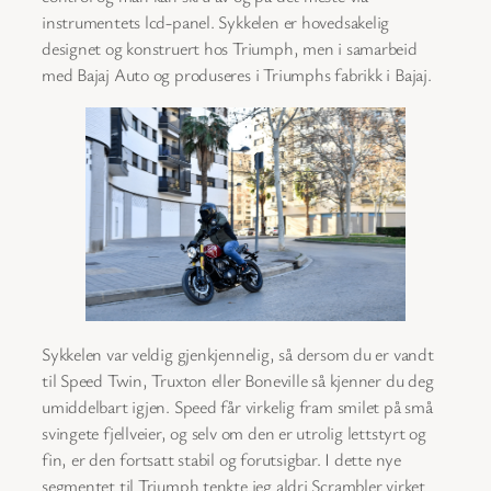
instrumentets lcd-panel. Sykkelen er hovedsakelig
designet og konstruert hos Triumph, men i samarbeid
med Bajaj Auto og produseres i Triumphs fabrikk i Bajaj.
Sykkelen var veldig gjenkjennelig, så dersom du er vandt
til Speed Twin, Truxton eller Boneville så kjenner du deg
umiddelbart igjen. Speed får virkelig fram smilet på små
svingete fjellveier, og selv om den er utrolig lettstyrt og
fin, er den fortsatt stabil og forutsigbar. I dette nye
segmentet til Triumph tenkte jeg aldri Scrambler virket