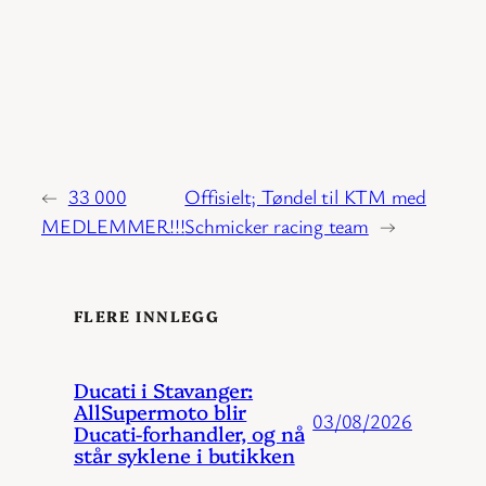
←
33 000
Offisielt; Tøndel til KTM med
MEDLEMMER!!!
Schmicker racing team
→
FLERE INNLEGG
Ducati i Stavanger:
AllSupermoto blir
03/08/2026
Ducati-forhandler, og nå
står syklene i butikken